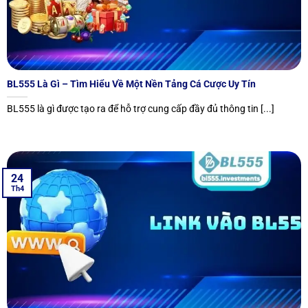
BL555 Là Gì – Tìm Hiểu Về Một Nền Tảng Cá Cược Uy Tín
BL555 là gì được tạo ra để hỗ trợ cung cấp đầy đủ thông tin [...]
24
Th4