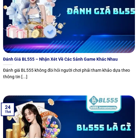
Đánh Giá BL555 – Nhận Xét Về Các Sảnh Game Khác Nhau
Đánh giá BL555 không đòi hỏi người chơi phải tham khảo dựa theo
thông tin [...]
24
Th4